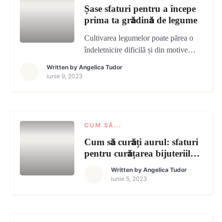
Șase sfaturi pentru a începe
prima ta grădină de legume
Cultivarea legumelor poate părea o
îndeletnicire dificilă și din motive
întemeiate. Cultivarea propriilor
Written by
Angelica Tudor
legume poate fi ușoară,
iunie 9, 2023
satisfăcătoare, iar recolta este naturală
și organică. Nimic nu are un gust mai
bun decât legumele proaspete din
propria ta grădină. Poți începe o
CUM SĂ...
grădină de legume chiar și fără prea
Cum să curăți aurul: sfaturi
multă experiență. Citește cele 6
pentru curățarea bijuteriilor
sfaturi și […]
de aur la tine acasă
Written by
Angelica Tudor
iunie 5, 2023