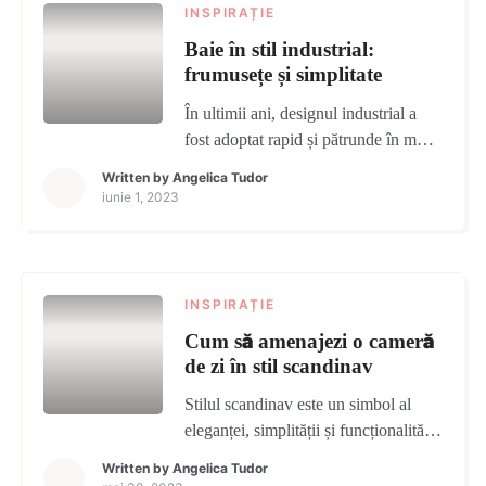
INSPIRAȚIE
Baie în stil industrial:
frumusețe și simplitate
În ultimii ani, designul industrial a
fost adoptat rapid și pătrunde în mod
natural în casele noastre. Unul dintre
Written by
Angelica Tudor
spațiile în care acest stil unic își pune
iunie 1, 2023
amprenta este baia. Imaginați-vă un
loc în care designul minimalist se
îmbină într-o simfonie armonioasă ce
creează un spațiu de relaxare și
INSPIRAȚIE
regenerare. Exact așa este o baie […]
Cum să amenajezi o cameră
de zi în stil scandinav
Stilul scandinav este un simbol al
eleganței, simplității și funcționalității.
Denumit adesea „scandi”, acest stil
Written by
Angelica Tudor
este cunoscut pentru designul său