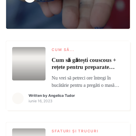
CUM SĂ...
Cum să gătești
couscous
+
rețete pentru preparate
sărate și dulci
Nu vrei să petreci ore întregi în
bucătărie pentru a pregăti o masă
obișnuită. Vino cu noi și bucură-te de
Written by
Angelica Tudor
un cușcuș rapid ce poate fi preparat
iunie 16, 2023
atât dulce, cât și sărat în doar câteva
minute.
SFATURI ȘI TRUCURI