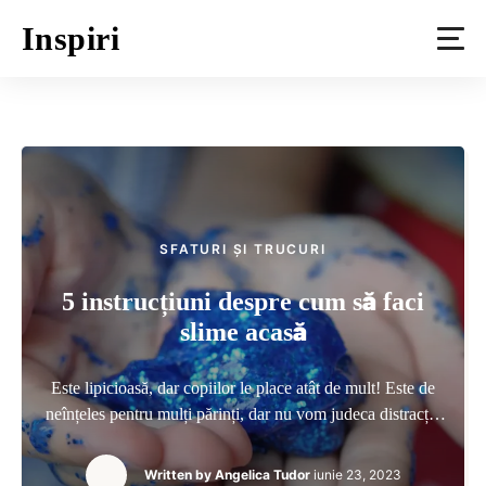
Skip
Inspiri
to
content
SFATURI ȘI TRUCURI
5 instrucțiuni despre cum să faci
slime acasă
Este lipicioasă, dar copiilor le place atât de mult! Este de
neînțeles pentru mulți părinți, dar nu vom judeca distracția
micuților noștri. Amintește-ți doar ce ți-a plăcut ție în
copilărie.
Written by
Angelica Tudor
iunie 23, 2023