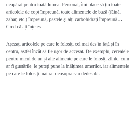
neapărat pentru toată lumea. Personal, îmi place să țin toate
articolele de copt împreună, toate alimentele de bază (făină,
zahar, etc.) împreună, pastele și alți carbohidrați împreună…
Cred că ați înțeles.
Așezați articolele pe care le folosiți cel mai des în față și în
centru, astfel încât să fie ușor de accesat. De exemplu, cerealele
pentru micul dejun și alte alimente pe care le folosiți zilnic, cum
ar fi gustările, le puteți pune la înălțimea umerilor, iar alimentele
pe care le folosiți mai rar deasupra sau dedesubt.