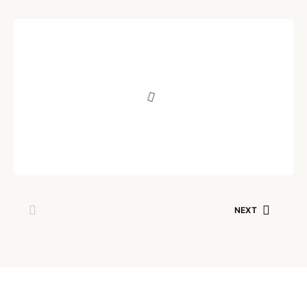
LIFESTYLE
Cum curățăm bijuteriile din
oțel inoxidabil?
Written by
Iulia Cojocaru
iulie 23, 2022
NEXT