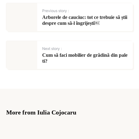
Previous story :
Arborele de cauciuc: tot ce trebuie să știi
despre cum să-l îngrijești￼
Next story :
Cum să faci mobilier de grădină din pale
ti?
More from Iulia Cojocaru