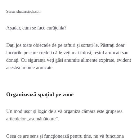
Sursa: shutterstock.com
Așadar, cum se face curățenia?
Dați jos toate obiectele de pe rafturi și sortați-le. Păstrați doar
lucrurile pe care credeți că le veți mai folosi, restul aruncați sau
donați. Cu siguranța veți găsi anumite alimente expirate, evident
acestea trebuie aruncate.
Organizează spațiul pe zone
Un mod ușor și logic de a vă organiza cămara este gruparea
articolelor „asemănătoare”.
Ceea ce are sens și funcționează pentru tine, nu va funcționa