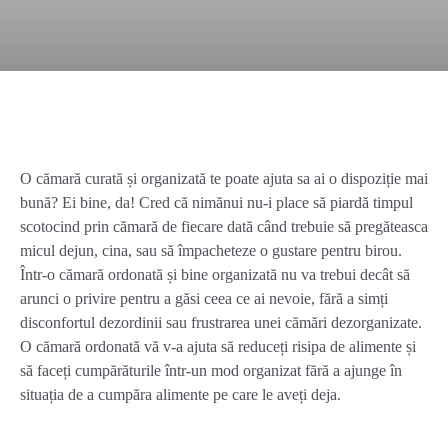
O cămară curată și organizată te poate ajuta sa ai o dispoziție mai
bună? Ei bine, da! Cred că nimănui nu-i place să piardă timpul
scotocind prin cămară de fiecare dată când trebuie să pregăteasca
micul dejun, cina, sau să împacheteze o gustare pentru birou.
Într-o cămară ordonată și bine organizată nu va trebui decât să
arunci o privire pentru a găsi ceea ce ai nevoie, fără a simți
disconfortul dezordinii sau frustrarea unei cămări dezorganizate.
O cămară ordonată vă v-a ajuta să reduceți risipa de alimente și
să faceți cumpărăturile într-un mod organizat fără a ajunge în
situația de a cumpăra alimente pe care le aveți deja.