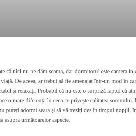
te că nici nu ne dăm seama, dar dormitorul este camera în 
viață. De aceea, ar trebui să fie amenajat într-un mod în car
abil și relaxați. Probabil că nu este o surpriză faptul că at
ace o mare diferență în ceea ce privește calitatea somnului. 
u puteți adormi seara și să vă treziți des în timpul nopții, î
ția asupra următoarelor aspecte.