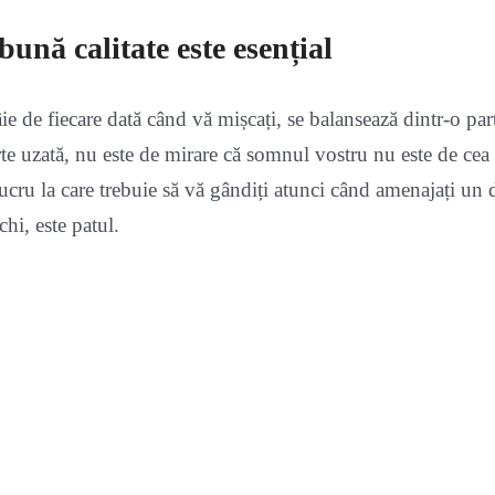
bună calitate este esențial
ie de fiecare dată când vă mișcați, se balansează dintr-o parte
arte uzată, nu este de mirare că somnul vostru nu este de ce
 lucru la care trebuie să vă gândiți atunci când amenajați un
hi, este patul.