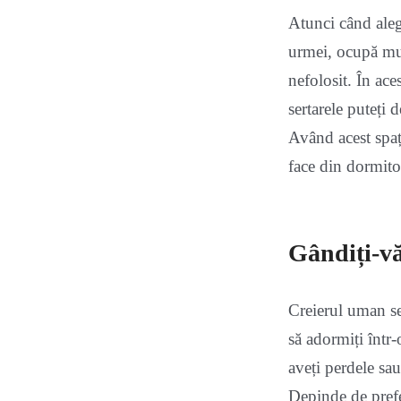
Atunci când aleg
urmei, ocupă mul
nefolosit. În ace
sertarele puteți 
Având acest spaț
face din dormito
Gândiți-vă
Creierul uman se 
să adormiți într
aveți perdele sau
Depinde de prefe