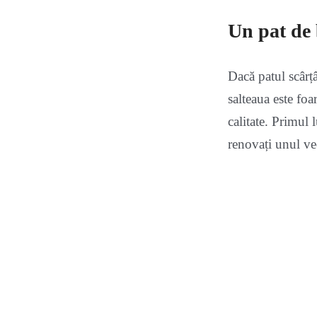
Un pat de 
Dacă patul scârțâ
salteaua este fo
calitate. Primul
renovați unul vec