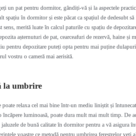
eți un pat pentru dormitor, gândiți-vă și la aspectele practi
t spațiu în dormitor și este păcat ca spațiul de dedesubt s
st sens, merită luate în calcul paturile cu spațiu de depozitar
depozita așternuturi de pat, cearceafuri de rezervă, haine și mu
iu pentru depozitare puteți opta pentru mai puține dulapuri,
rul vostru o cameră mai aerisită.
 la umbrire
poate relaxa cel mai bine într-un mediu liniștit și întunecat
-o încăpere luminoasă, poate dura mult mai mult timp. De ac
 jaluzele de bună calitate în dormitor pentru a vă asigura în
rințele voastre ce metodă pentru umbrirea ferestrelor veți al