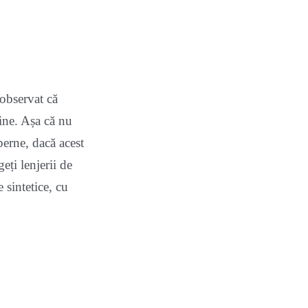
 observat că
bine. Așa că nu
perne, dacă acest
eți lenjerii de
 sintetice, cu