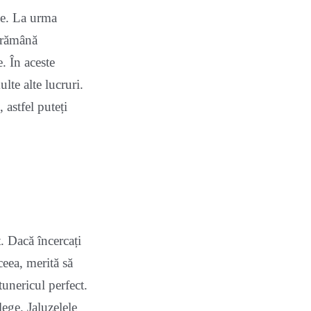
ce. La urma
ă rămână
e. În aceste
lte alte lucruri.
 astfel puteți
. Dacă încercați
eea, merită să
tunericul perfect.
ege. Jaluzelele