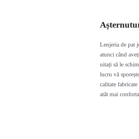
Așternutu
Lenjeria de pat 
atunci când aveți
uitați să le schi
lucru vă sporește
calitate fabricat
atât mai conforta