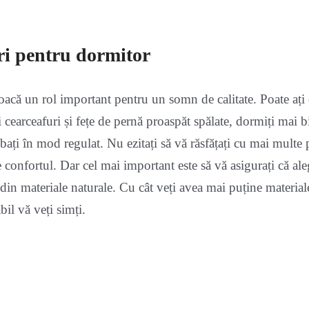
ri pentru dormitor
joacă un rol important pentru un somn de calitate. Poate ați
 cearceafuri și fețe de pernă proaspăt spălate, dormiți mai 
mbați în mod regulat. Nu ezitați să vă răsfățați cu mai multe 
 confortul. Dar cel mai important este să vă asigurați că aleg
e din materiale naturale. Cu cât veți avea mai puține materiale
bil vă veți simți.