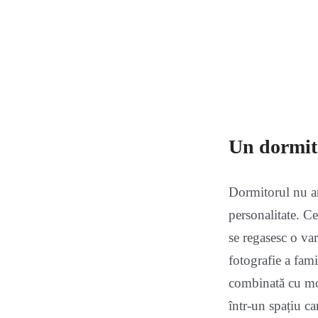
Un dormito
Dormitorul nu ar 
personalitate. C
se regasesc o var
fotografie a fami
combinată cu mob
într-un spațiu car