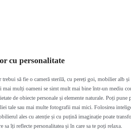
r cu personalitate
trebui să fie o cameră sterilă, cu pereți goi, mobilier alb și 
ei mai mulți oameni se simt mult mai bine într-un mediu con
ietate de obiecte personale și elemente naturale. Poți pune 
liei tale sau mai multe fotografii mai mici. Folosirea intelige
ilierul ales cu atenție și cu puțină imaginație poate trans
e sa îți reflecte personalitatea și în care sa te poți relaxa.