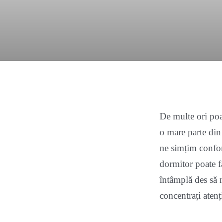
De multe ori poa
o mare parte din 
ne simțim confort
dormitor poate f
întâmplă des să n
concentrați aten