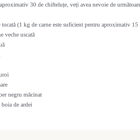
 aproximativ 30 de chifteluțe, veți avea nevoie de următoare
 tocată (1 kg de carne este suficient pentru aproximativ 15 
ine veche uscată
uă
t
uroi
sare
iper negru măcinat
e boia de ardei