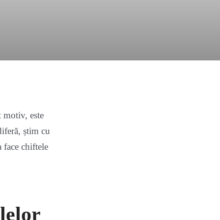
t motiv, este
iferă, știm cu
 face chiftele
lelor