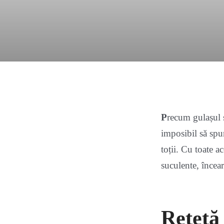
P
recum gulașul s
imposibil să spu
toții. Cu toate a
suculente, încear
Retetă