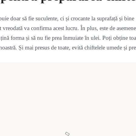
uie doar să fie suculente, ci și crocante la suprafață și bine g
ut vreodată va confirma acest lucru. În plus, este de asemen
țină forma și să nu fie prea înmuiate în ulei. Poți obține toa
noastră. Și mai presus de toate, evită chiftelele umede și pre