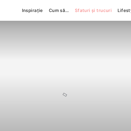
Inspirație
Cum să…
Sfaturi și trucuri
Lifest