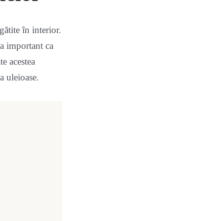
ătite în interior.
ea important ca
te acestea
a uleioase.