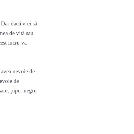
. Dar dacă vrei să
rnea de vită sau
cest lucru va
i avea nevoie de
nevoie de
are, piper negru