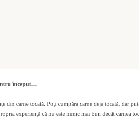
pentru început…
uțe din carne tocată. Poți cumpăra carne deja tocată, dar pu
opria experiență că nu este nimic mai bun decât carnea toc