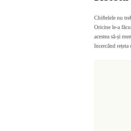
Chiftelele nu treb
Oricine le-a făc
acestea să-și men
încercând rețeta 