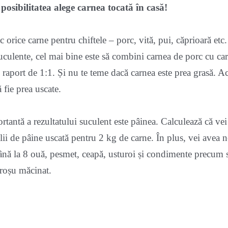
posibilitatea alege carnea tocată în casă!
ic orice carne pentru chiftele – porc, vită, pui, căprioară etc
suculente, cel mai bine este să combini carnea de porc cu ca
 raport de 1:1. Și nu te teme dacă carnea este prea grasă. A
ă fie prea uscate.
ortantă a rezultatului suculent este pâinea. Calculează că ve
lii de pâine uscată pentru 2 kg de carne. În plus, vei avea 
nă la 8 ouă, pesmet, ceapă, usturoi și condimente precum s
 roșu măcinat.