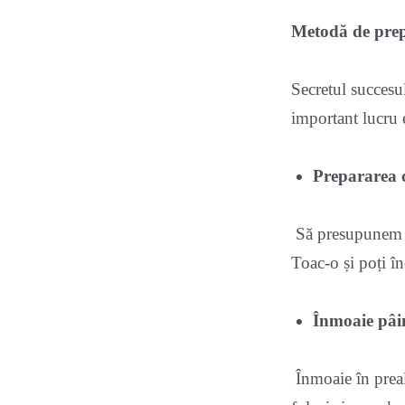
Metodă de prep
Secretul succesul
important lucru e
Prepararea c
Să presupunem că
Toac-o și poți î
Înmoaie pâi
Înmoaie în preala