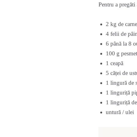
Pentru a pregăti
2 kg de carne
4 felii de pâ
6 până la 8 o
100 g pesme
1 ceapă
5 căței de ust
1 lingură de 
1 linguriță p
1 linguriță d
untură / ulei