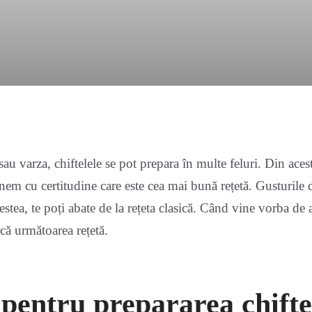
au varza, chiftelele se pot prepara în multe feluri. Din aces
nem cu certitudine care este cea mai bună rețetă. Gusturile d
cestea, te poți abate de la rețeta clasică. Când vine vorba de a
că următoarea rețetă.
 pentru prepararea chifte