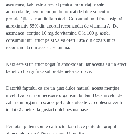
asemenea, kaki este apreciat pentru proprietățile sale
antioxidante, pentru conținutul ridicat de fibre și pentru
proprietățile sale antiinflamatorii. Consumul unui fruct asigură
aproximativ 55% din aportul recomandat de vitamina A. De
asemenea, conține 16 mg de vitamina C la 100 g, astfel
consumul unui fruct pe zi vă va oferi 40% din doza zilnică
recomandată din această vitamină.
Kaki este si un fruct bogat în antioxidanți, iar aceștia au un efect
benefic chiar și în cazul problemelor cardiace.
Datorită faptului ca are un gust dulce natural, acesta menține
nivelul zaharurilor necesare organismului tău. Dacă nivelul de
zahăr din organism scade, pofta de dulce te va copleși și vei fi
tentat să apelezi la gustari dulci nesanatoase.
Per total, putem spune ca fructul kaki face parte din grupul
alimentelor care întăresc sistemul imunitar.