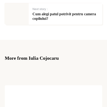
Next story :
Cum alegi patul potrivit pentru camera
copilului?
More from Iulia Cojocaru
CUM SĂ...
Cum alegi canapeaua
potrivită