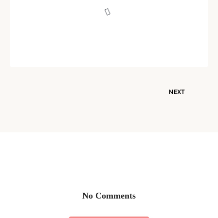
Written by
Iulia Cojocaru
aprilie 12, 2022
NEXT
No Comments