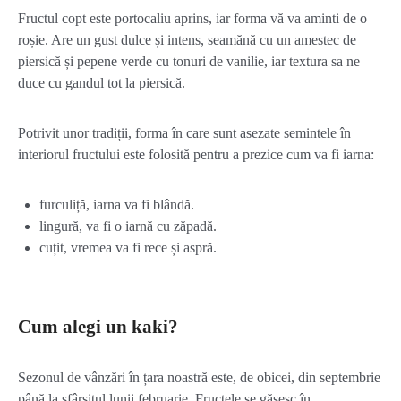
Fructul copt este portocaliu aprins, iar forma vă va aminti de o
roșie. Are un gust dulce și intens, seamănă cu un amestec de
piersică și pepene verde cu tonuri de vanilie, iar textura sa ne
duce cu gandul tot la piersică.
Potrivit unor tradiții, forma în care sunt asezate semintele în
interiorul fructului este folosită pentru a prezice cum va fi iarna:
furculiță, iarna va fi blândă.
lingură, va fi o iarnă cu zăpadă.
cuțit, vremea va fi rece și aspră.
Cum alegi un kaki?
Sezonul de vânzări în țara noastră este, de obicei, din septembrie
până la sfârșitul lunii februarie. Fructele se găsesc în