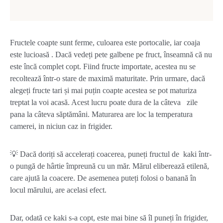
Fructele coapte sunt ferme, culoarea este portocalie, iar coaja
este lucioasă . Dacă vedeți pete galbene pe fruct, înseamnă că nu
este încă complet copt. Fiind fructe importate, acestea nu se
recoltează într-o stare de maximă maturitate. Prin urmare, dacă
alegeți fructe tari și mai puțin coapte acestea se pot maturiza
treptat la voi acasă. Acest lucru poate dura de la câteva zile
pana la câteva săptămâni. Maturarea are loc la temperatura
camerei, in niciun caz in frigider.
💡 Dacă doriți să accelerați coacerea, puneți fructul de kaki într-
o pungă de hârtie împreună cu un măr. Mărul eliberează etilenă,
care ajută la coacere. De asemenea puteți folosi o banană în
locul mărului, are acelasi efect.
Dar, odată ce kaki s-a copt, este mai bine să îl puneți în frigider,